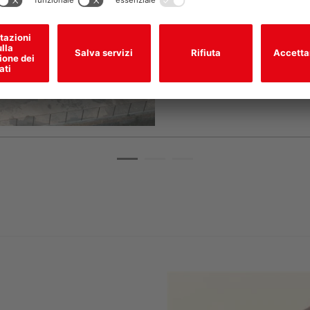
Malesia, inaugurato nel 2022. C
utilizzato principalmente per rif
Per saperne di più.