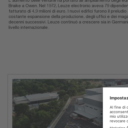
L'aumento delle vendite ha portato all'ampliamento degli edif
Braike a Owen. Nel 1972, Leuze electronic aveva 79 dipenden
fatturato di 4,9 milioni di euro. I nuovi edifici furono il preludio
costante espansione della produzione, degli uffici e dei maga
decenni successivi. Leuze continuò a crescere sia in German
livello internazionale.