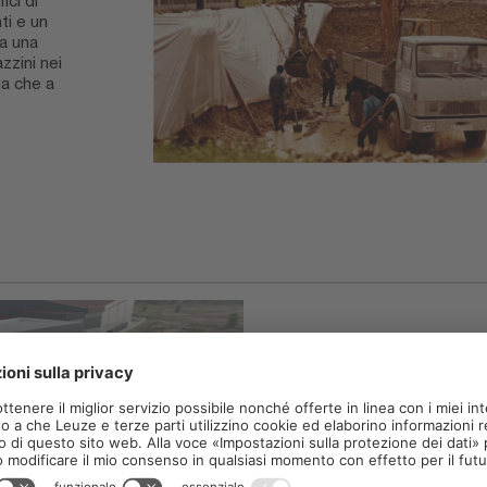
ici di
ti e un
 a una
zzini nei
ia che a
Oggi...
Il progetto di costruzione del 