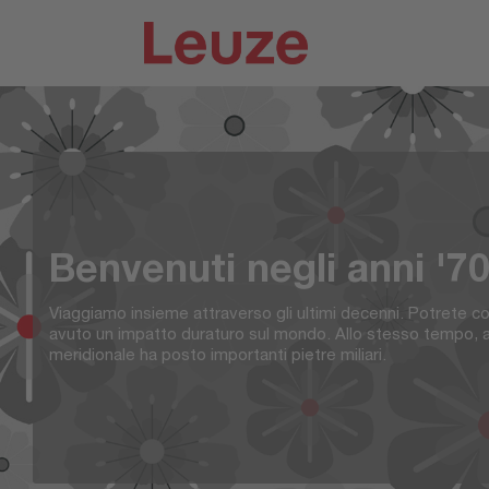
Skip
to
the
main
content.
Benvenuti negli anni '70
Viaggiamo insieme attraverso gli ultimi decenni. Potrete c
avuto un impatto duraturo sul mondo. Allo stesso tempo, a
meridionale ha posto importanti pietre miliari.