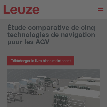
Skip
to
the
Tog
main
Me
content.
Étude comparative de cinq
technologies de navigation
pour les AGV
Télécharger le livre blanc maintenant